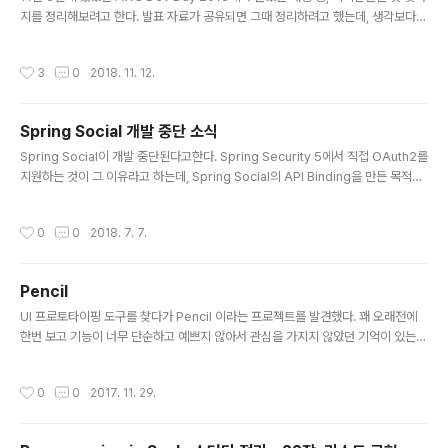
지를 정리해보려고 한다. 발표 자료가 공유되면 그때 정리하려고 했는데, 생각보다
늦게 공개되는 모양이다. 그래서, 별 내용은 없더라도 머릿속에 조금 더 남아있을 때
에 남겨본다. 딥러닝 서비스에 쓰이는 GPU 인스턴스 비용 효율을 위한 스팟(Spot)
작성시간
3
0
2018. 11. 12.
활용기"콴다" 서비스를 운영한 경험 공유컨테이너 환경을 사용하기 위해서 nvidia-
docker를 사용사실 GPU 비용은 비싸서 온프레미스 환경이 더 저렴할 수도 있음.
온프레미스에 배포하고 피크 타임 시에만 클라우드 사용하는 것도 방법.컨테이너 이
Spring Social 개발 중단 소식
미지를 보유하고 있으면 환경이 문제되지 않음.인스턴스 체크만으로는 확장에 필요
글 내용
한 지표로 삼기 어려워서 서비스 처리 상태 지표..
Spring Social이 개발 중단된다고한다. Spring Security 5에서 직접 OAuth2를
지원하는 것이 그 이유라고 하는데, Spring Social의 API Binding을 만든 목적이
Spring Social의 Connection Framework 사용방법을 보여주기 위한 것이라는
걸 이제야 알았다. 어쩐지 예전에 spring-social-facebook의 Facebook Gra
작성시간
0
0
2018. 7. 7.
ph API 지원이 느린 것에 의문을 가지고 있었는데, 그 정도의 위상을 가진 프로젝트
였기 때문에 그렇게 관리되었던 모양이다. 이제 대신 Spring Security 5를 사용하
여 소셜사이트 연동하는 방법으로 구현해야 한다. 즉, Spring Social에서 원래 의도
Pencil
했던 바와 같이 Spring Security의..
글 내용
UI 프로토타이핑 도구를 찾다가 Pencil 이라는 프로젝트를 발견했다. 꽤 오래전에
한번 보고 기능이 너무 단순하고 예쁘지 않아서 관심을 가지지 않았던 기억이 있는
데, 최근에 다시 봤더니 꽤 쓸만해졌다. "The Next Version"이라는 말이 있는 걸
보니 Electron 기반으로 새로 만든 것 같다.사실 비용 지출에 부담이 없는 상황이면
작성시간
0
0
2017. 11. 29.
Balsamiq을 사용해도 되겠지만, 이런 도구를 무료로 사용할 수 있다니 훌륭한 것
같다.공식 사이트: http://pencil.evolus.vn/ 깃헙 : https://github.com/evolu
s/pencil