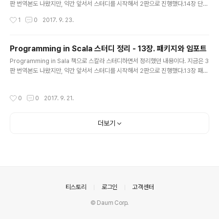
판 번역본도 나왔지만, 약간 앞서서 스터디를 시작해서 2판으로 진행했다.14장 단언
문 assert 메소드조건 충족되지 않으면 AssertionError 발생 def above(that:
작성시간
1
0
2017. 9. 23.
Elemment): Element = { val this1 = this widen that.width val that1 = that
widen this.width assert(this1.width == that1.width) // assert elem(this1.
contents ++ that1.contents) } assert(c, e) : c를 만족하지 않으면, 설명 e(e.t
Programming in Scala 스터디 정리 - 13장. 패키지와 임포트
oString)를 포함하는 AssertionError ..
글 내용
Programming in Sala 책으로 스칼라 스터디하면서 정리했던 내용이다. 지금은 3
판 번역본도 나왔지만, 약간 앞서서 스터디를 시작해서 2판으로 진행했다.13장 패키
지 파일 전체를 패키지 안에 넣기 package bobsrockets.navigation class N
avigator 패키징 문법 package bobsrockets.navigation { class Navigato
작성시간
0
0
2017. 9. 21.
r } 여러 패키지 package bobsrockets { package navigation { class Navi
gator package tests { class NavigatorSuite } } 관련 코드 접근 클래스가 속
한 패키지 안에서는 접두어 없이 해당 클래스에 접근 가능패키지를 포함하는 부모 패
더보기
키지는 접두어 없이..
의안내
티스토리
로그인
고객센터
© Daum Corp.