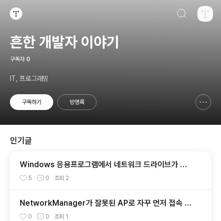
검색하기
티스토리
흔한 개발자 이야기
구독자
0
IT, 프로그래밍
구독하기
방명록
신고하기 레이어
열기
인기글
Windows 응용프로그램에서 네트워크 드라이브가 나
타나지 않을때
5
0
조회
2
NetworkManager가 잘못된 AP로 자꾸 먼저 접속 시
도할때
0
0
조회
1