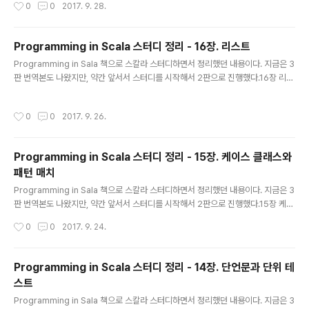
작성시간
0
0
2017. 9. 28.
e","green") colors.head // red colors.tail // List("blue","green") 배열 Arr
ay 임의 위치 효율적으로 접근 val fiveInts = new Array[Int](5) val fiveToOn
e = Array(5, 4, 3, 2, 1) fiveInts(0) = fiveToOne(4) 리스트 버퍼 L..
Programming in Scala 스터디 정리 - 16장. 리스트
글 내용
Programming in Sala 책으로 스칼라 스터디하면서 정리했던 내용이다. 지금은 3
판 번역본도 나왔지만, 약간 앞서서 스터디를 시작해서 2판으로 진행했다.16장 리스
트 리터럴 리스트는 변경 불가능리스트 구조는 재귀적(연결 리스트) val num = Lis
t(1,2,3,4) val diag3 = List( List(1,0,0), List(0,1,0), List(0,0,1) ) val empty =
작성시간
0
0
2017. 9. 26.
List() 리스트 타입 리스트는 균일 : 리스트에 속한 모든 원소의 타입은 동일리스트
타입은 공변적 : S가 T의 서브타입이면, List[S]도 List[T]의 서브타입빈 리스트의
타입 : List[Nothing] // Nothing은 모든 타입의 서브타입이므로, List[Nothing]
Programming in Scala 스터디 정리 - 15장. 케이스 클래스와
타입은 Lis..
패턴 매치
글 내용
Programming in Sala 책으로 스칼라 스터디하면서 정리했던 내용이다. 지금은 3
판 번역본도 나왔지만, 약간 앞서서 스터디를 시작해서 2판으로 진행했다.15장 케이
스 클래스 case라는 수식자가 붙은 클래스 abstract class Expr case class Va
작성시간
0
0
2017. 9. 24.
r(name: String) extends Expr case class Number(num: Double) exten
ds Expr case class UnOp(operator: String, arg: Expr) extends Expr ca
se class BinOp(operator: String, left: Expr, right: Expr) extends Expr
Programming in Scala 스터디 정리 - 14장. 단언문과 단위 테
기능이 추가됨 클래스 이름과 동일한 팩토리 메소드 추가클래스 파라미터 ..
스트
글 내용
Programming in Sala 책으로 스칼라 스터디하면서 정리했던 내용이다. 지금은 3