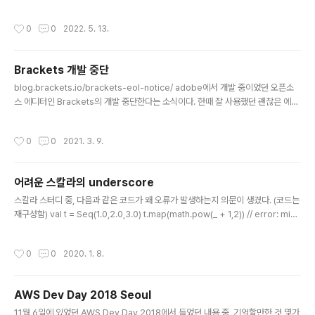
호 조작과 규칙 기반 시스템 등)을 학부 고학년과 대학원생에게 가르치는" 강의 내용
을 기반으로 하고 있다. 또한, 한 학기 강좌에서 다를 수 있는 것보다 훨씬 많은 내용
작성시간
0
0
2022. 5. 13.
이 들어있다고 한 것을 보면... 술술 읽기는 어려운 책임에는 분명하다.주로 수학적인
예제를 스킴(Scheme) 언어를 이용하여 코드로 설명하고 있고, 읽고 빠르게 써먹을
수 있는 실무적인 책은 아니었다. DSL, 확장성 있는 프로시저, 패턴 매칭, 평가(eva
Brackets 개발 중단
l), 계층, 전파 등을 다루고 있고 모두 시간을 충분히 들여서 봐야 할 내용들이었다. 언
글 내용
젠가 연습문제도 살펴보면서 느긋하..
blog.brackets.io/brackets-eol-notice/ adobe에서 개발 중이었던 오픈소
스 에디터인 Brackets의 개발 중단한다는 소식이다. 한때 잘 사용했던 괜찮은 에디
터라서 그런지 (지금은 쓰지도 않지만) 개발 중단 소식이 안타깝다. 오픈소스이니 누
군가 fork해서 유지할 수도 있겠지만, MS에서 개발하는 Visual Studio Code나
작성시간
0
0
2021. 3. 9.
Github에서 개발하고 있는 Atom을 생각하면, adobe도 손을 뗀 상황에서 대체할
만한 경쟁자로 계속 발전하기는 어렵지 않을까하는 생각이 든다. 2021년 3월 1일부
터 개발을 중단하고, 9월 1일 부터는 지원도 완전히 중단한다고 한다.
어려운 스칼라의 underscore
글 내용
스칼라 스터디 중, 다음과 같은 코드가 왜 오류가 발생하는지 의문이 생겼다. (코드는
재구성함) val t = Seq(1.0,2.0,3.0) t.map(math.pow(_ + 1,2)) // error: miss
ing parameter type for expanded function (() => x$1.$plus(1)) 타입 추론
이 잘 안되는가 싶어서, 아래와 같이 해도 동일한 오류가 발생한다. t.map((_:Doubl
작성시간
0
0
2020. 1. 8.
e) => math.pow(_ + 1,2)) // error: missing parameter type for expande
d function (() => x$2.$plus(1)) 아래와 같이 하면 문제가 없다. t.map(_+1).ma
p(math.pow(_,2)) 혹은, 아래와 같이 하..
AWS Dev Day 2018 Seoul
글 내용
11월 6일에 있었던 AWS Dev Day 2018에서 들었던 내용 중, 기억할만한 것 몇가