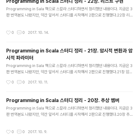
Programming in Scala 스터디 정리 - 22장. 리스트 구현
글 내용
Programming in Sala 책으로 스칼라 스터디하면서 정리했던 내용이다. 지금은 3
판 번역본도 나왔지만, 약간 앞서서 스터디를 시작해서 2판으로 진행했다.22장 리
스트 package scala abstract class List[+T] 리스트는 추상 클래스 : new Li
st 불가능리스트는 공변적(+T) : List[Int] 타입 값을 List[Any] 타입 변수에 할당
작성시간
0
0
2017. 10. 14.
가능리스트 연산은 세가지 기본 메소드(List 클래스의 추상 메소드)로 만들 수 있음
def isEmpty: Booleandef head: Tdef tail: List[T] Nil 객체 case object Ni
l extends List[Nothing] { override def isEmpty = true override def..
Programming in Scala 스터디 정리 - 21장. 암시적 변환과 암
시적 파라미터
글 내용
Programming in Sala 책으로 스칼라 스터디하면서 정리했던 내용이다. 지금은 3
판 번역본도 나왔지만, 약간 앞서서 스터디를 시작해서 2판으로 진행했다.21장 암시
적 변환 암시적 변환 예 서로를 고려하지 않은 두 독립 소프트웨어를 한데 묶는데 유
작성시간
0
0
2017. 10. 11.
용 // (1) 자바 코드를 스칼라 코드로 그대로 포팅 val button = new JButton butt
on.addActionListener( new ActionListener { def actionPerformed(ev
ent: ActionEvent) { println("pressed!") } } ) // 암시적 변환 코드 implicit def
Programming in Scala 스터디 정리 - 20장. 추상 멤버
f function2ActionListener(f: ActionEvent => Unit) = new Act..
글 내용
Programming in Sala 책으로 스칼라 스터디하면서 정리했던 내용이다. 지금은 3
판 번역본도 나왔지만, 약간 앞서서 스터디를 시작해서 2판으로 진행했다.20장 추
상 멤버 : 클래스/트레이트 안에서 완전한 정의를 갖고 있지 않은 멤버메소드, 필드,
타입 // 추상 멤버 예 trait Abstract { type T def transform(x: T): T val initia
작성시간
0
0
2017. 10. 9.
l: T var current: T } 추상 타입 실제 이름이 너무 길거나 의미가 불명확할 때서브