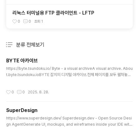
리눅스 터미널용 FTP 클라이언트 - LFTP
0
0
조회
1
분류 전체보기
주요 글 목록
BYTE 아카이브
글 내용
https://byte.tsundoku.io/ Byte - a visual archiveA visual archive. Abou
t.byte.tsundoku.ioBYTE 잡지의 디지털 아카이브.전체 페이지를 모두 펼쳐놓고
확대해서 보는 것처럼 만들어놓았는데, 꽤 잘 동작한다.옛 자료 찾는데에도 유용하겠
지만, 90년대 추억이 있다면 시간보내기도 좋을 듯.
작성시간
0
0
2025. 8. 28.
SuperDesign
글 내용
https://www.superdesign.dev/ Superdesign.dev - Open Source Desi
gn AgentGenerate UI, mockups, and wireframes inside your IDE with
AI-powered design assistance. Works with Cursor, Windsurf, VS Cod
e, and more.www.superdesign.dev오픈소스 AI 디자인 에이전트. VS Code