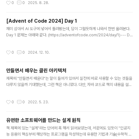
작성시간
0
0
2025. 8. 28.
등에 확장으로 설치되어 사용하는 도구로 Anthropic API Key가 필요하다.데모를
보면 한번 써보고 싶긴한데, AI는 무료가 아니라서 그냥 써볼 수는 없다.
[Advent of Code 2024] Day 1
글 내용
재미 삼아서 AI 도구에 넣어서 돌려봤는데, 답이 그럴듯하게 나와서 한번 올려본다.
Day 1 문제는 아래와 같다. (https://adventofcode.com/2024/day/1)--- Da
y 1: Historian Hysteria ---The Chief Historian is always present for th
e big Christmas sleigh launch, but nobody has seen him in months! La
작성시간
0
0
2024. 12. 10.
st anyone heard, he was visiting locations that are historically signific
ant to the North Pole; a group of Senior Historians has asked you to a
ccompany ..
만들면서 배우는 클린 아키텍처
글 내용
제목에 "만들면서 배운다"는 말이 들어가 있어서 실전에 바로 사용할 수 있는 것들을
다루지 않을까 기대했는데, 그런 책은 아니었다. 다만, 자바 코드로 책의 내용을 설명
하고 있기 때문에 좀 더 이해하기 좋은 면이 있었다. 책은 "육각형 아키텍처"를 다루
고 있다. 육각형 아키텍처의 구현 방법에 대해서 코드와 함께 설명해서 좀 더 명확하
작성시간
0
0
2022. 5. 23.
게 이해되는 느낌이었다. 얇은 책의 두께도 내용에 대한 부담을 줄여주는 듯했다. 출
판사 페이지
유연한 소프트웨어를 만드는 설계 원칙
글 내용
책 제목에 있는 "설계"라는 단어에 혹 해서 읽어보았는데, 서문에도 있듯이 "인공지
능 응용의 핵심부에 해당하는 프로그램을 작성하는데 유용한 기법과 기술(수학적 기