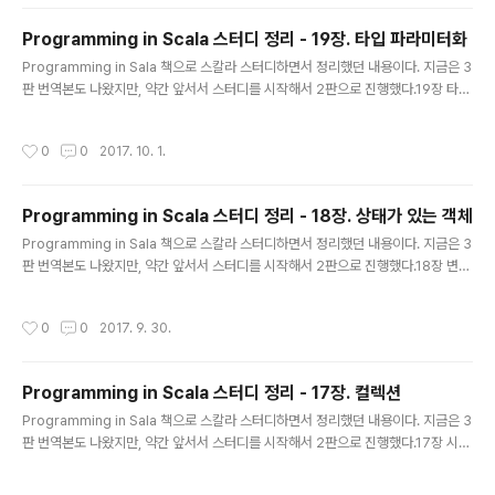
클래스에서 꼭 정의해야하는 추상 타입 선언 추상 val 클래스 안에서 변수에 대해 값
은 알 수 없지만, 인스턴스에서 변하지 않는 경우 // 추상 val 선언 val initial: String
Programming in Scala 스터디 정리 - 19장. 타입 파라미터화
// 구현 val initial = ..
글 내용
Programming in Sala 책으로 스칼라 스터디하면서 정리했던 내용이다. 지금은 3
판 번역본도 나왔지만, 약간 앞서서 스터디를 시작해서 2판으로 진행했다.19장 타입
파라미터화(type parameterization) 제너릭 사용 함수형 큐 headtailenqueu
e // enqueue 연산이 n 시간 걸림 class SlowAppendQueue[T] (elems: Li
작성시간
0
0
2017. 10. 1.
st[T]) { def head = elems.head def tail = new SlowAppendQueue(ele
ms.tail) def enqueue(x: T) = new SlowAppendQueue(elems ::: List(x))
} // head, tail 연산이 n 시간 걸림 class SlowHeadQueue[T] ..
Programming in Scala 스터디 정리 - 18장. 상태가 있는 객체
글 내용
Programming in Sala 책으로 스칼라 스터디하면서 정리했던 내용이다. 지금은 3
판 번역본도 나왔지만, 약간 앞서서 스터디를 시작해서 2판으로 진행했다.18장 변경
가능한 상태 순수 함수형은 변경 가능한 상태가 없음.var 이 있더라도 캐시 등의 용
도라면 순수 함수형일 수 있음.var 이 없더라도 변경 가능한 상태를 가진 다른 객체
작성시간
0
0
2017. 9. 30.
에게 호출을 위임하면서 변경 가능한 상태를 가질 수 있음. 재할당 가능한 변수 비공
개가 아닌 모든 var 멤버에 게터/세터 메소드를 자동으로 정의함.var x의 게터는 x,
세터는 x_=게터와 세터는 원래 var과 같은 가시성을 가지고, 필드는 private[this]
Programming in Scala 스터디 정리 - 17장. 컬렉션
가 붙음 class Time { var hour = 12 var minute = 0 } // 실제 자..
글 내용
Programming in Sala 책으로 스칼라 스터디하면서 정리했던 내용이다. 지금은 3
판 번역본도 나왔지만, 약간 앞서서 스터디를 시작해서 2판으로 진행했다.17장 시퀀
스 리스트 List 앞부분에 빠르게 원소를 삭제하거나 추가할 수 있다. -> 패턴 매치 이
점불변 객체임의 위치 접근 시에는 빠르지 않다. val colors = List("red","blu