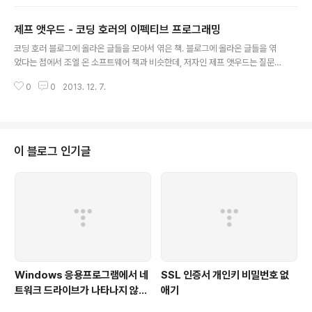
도 괜찮았다. 초난감 기업의 조건저자릭 채프먼 지음출판사에이콘출판 | 2007
-11-20 출간카테고리경제/경영책소개실패한 초우량 기업들의 사례로 배우는
제프 앳우드 - 코딩 호러의 이펙티브 프로그래밍
기업 마케팅 성공전략! ...글쓴이 평점
글 내용
코딩 호러 블로그에 올라온 글들을 모아서 엮은 책. 블로그에 올라온 글들을 엮
었다는 점에서 조엘 온 소프트웨어 책과 비슷한데, 저자인 제프 앳우드는 질문/
답변 사이트로 유명한 스택 오버플로우 공동 창립자이다.서비스를 만드는 팀에
0
0
2013. 12. 7.
속한 개발자들에게 유용한 보석같은 정보/지식 들이 듬뿍 담겨있어서 뭐 하나
버릴게 없지만, 몇 가지만 적어본다.... 아이디어만 있는 것은 속이 텅 빈 껍질에
불과하다. 성공이 아이디어의 질에 의해 결정되는 경우는 거의 없다. 그것은 대
부분 실행의 질에 의해 결정된다. 따라서 당신이 실천에 옮기게 될 거대한 아이
디어가 정말로 탁월한 것인지 여부를 놓고 걱정하는 것이 아니라 실행 방법이
이 블로그 인기글
옳은 것인지 걱정해야 한다.- "아이디어가 아니라 팀을 가꿔라" 중에서 (p.8
1)... 그렇다..
Windows 응용프로그램에서 네
SSL 인증서 개인키 비밀번호 없
트워크 드라이브가 나타나지 않을
애기
때