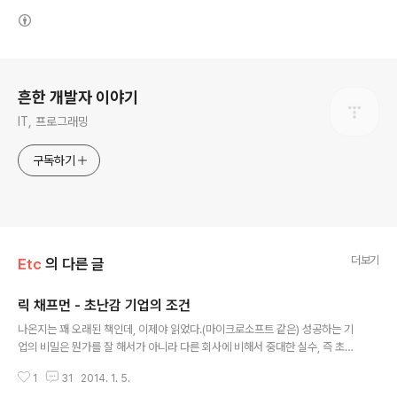
(새창열림)
로그 정보
흔한 개발자 이야기
IT, 프로그래밍
구독하기
더보기
Etc
의 다른 글
릭 채프먼 - 초난감 기업의 조건
글 내용
나온지는 꽤 오래된 책인데, 이제야 읽었다.(마이크로소프트 같은) 성공하는 기
업의 비밀은 뭔가를 잘 해서가 아니라 다른 회사에 비해서 중대한 실수, 즉 초난
감한 결정을 적게 했기 때문이라는 전제에서 이야기를 풀어나가고 있다. 굵직굵
1
31
2014. 1. 5.
직한 IT기업들의 흥미로운 숨은 이야기들을 다루고 있어서 그냥 재미로 읽기에