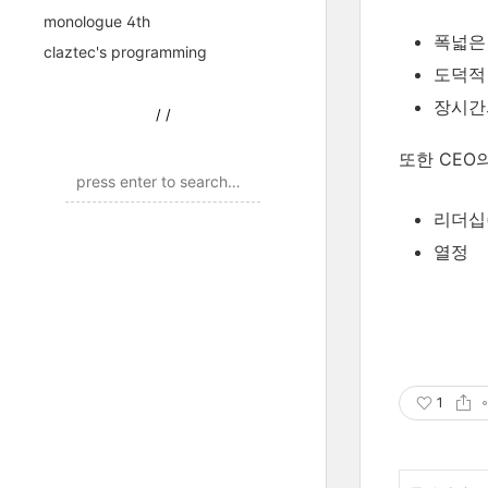
monologue 4th
폭넓은 지
claztec's programming
도덕적 권
장시간의 
/
/
또한 CEO
리더십
열정
1