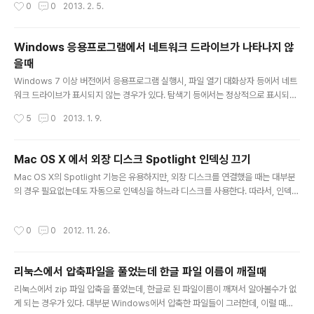
작성시간
0
0
2013. 2. 5.
Windows 응용프로그램에서 네트워크 드라이브가 나타나지 않
을때
글 내용
Windows 7 이상 버전에서 응용프로그램 실행시, 파일 열기 대화상자 등에서 네트
워크 드라이브가 표시되지 않는 경우가 있다. 탐색기 등에서는 정상적으로 표시되고
접근이 되지만, 응용프로그램에서만 표시되지 않는 경우인데, 레지스트리를 수정해
작성시간
5
0
2013. 1. 9.
서 해결이 가능하다. regedit를 실행하여 아래 위치를 찾는다. HKEY_LOCAL_M
ACHINE\SOFTWARE\Microsoft\Windows\CurrentVersion\Policies\Sys
tem 다음 값을 추가한다. EnableLinkedConnections / DWORD / 1 출처 : htt
Mac OS X 에서 외장 디스크 Spotlight 인덱싱 끄기
p://support.microsoft.com/kb/937624/ko
글 내용
Mac OS X의 Spotlight 기능은 유용하지만, 외장 디스크를 연결했을 때는 대부분
의 경우 필요없는데도 자동으로 인덱싱을 하느라 디스크를 사용한다. 따라서, 인덱싱
을 하지 않도록 지정하여 이런 일을 막을 수 있는데, "터미널"에서 다음 명령어로 인
덱싱을 하지 않도록 설정할 수 있다. sudo mdutil -i off /Volumes/[장치이름]
작성시간
0
0
2012. 11. 26.
리눅스에서 압축파일을 풀었는데 한글 파일 이름이 깨질때
글 내용
리눅스에서 zip 파일 압축을 풀었는데, 한글로 된 파일이름이 깨져서 알아볼수가 없
게 되는 경우가 있다. 대부분 Windows에서 압축한 파일들이 그러한데, 이럴 때에