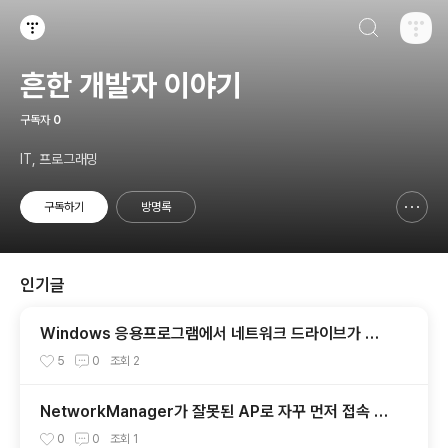
검색하기
티스토리
흔한 개발자 이야기
구독자
0
IT, 프로그래밍
구독하기
방명록
신고하기 레이어
열기
인기글
Windows 응용프로그램에서 네트워크 드라이브가 나
타나지 않을때
5
0
조회
2
NetworkManager가 잘못된 AP로 자꾸 먼저 접속 시
도할때
0
0
조회
1