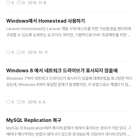
작성시간
0
0
2015. 11. 8.
uTTYgen도 같이 설치되어있지만, 혹시 없다면 puttyge
n.exe 파일을 내려받는다. 2. 개인키 생성 PuTTYgen을
실행하면 아래와 같은 화면이 나온다. 이 화면에서 "Gene
Windows에서 Homestead 사용하기
rate" 버튼을 누르면 아래와 같은 화면을 볼 수 있다. 진행
글 내용
막대 아래에 있는 공간에서 마우스 포인터를 움직여주면,
Laravel Homestead는 Laravel 개발 시에 테스트를 위한 가상환경을 편리하게
키 생성 작업이 진행된다. 키 생성이 끝나면 아래 화면으로
구성할 수 있도록 도와주는 도구이다. 하지만, 기본적으로 PHP 프로젝트를 위한 환
바뀌게 된다. 3. 저장 이 화면에서 "Save private key"
경 구성이기 때문에, Laravel만 아니라, PHP로 개발하면서 테스트 환경이 필요할
버튼을 누르면 개인키를 저장하는데,..
때에도 유용하게 사용할 수 있다. Homestead는 아래와 같은 환경으로 구성되어
작성시간
0
0
2015. 10. 11.
있다.Ubuntu 14.04PHP 5.6HHVMNGINXMySQLPostgreSQLNodeJSRe
disMemcachedBeanstalkdLaravel EnvoyBlackfire Profiler Laravel Ho
mestead는 vagrant로 만들어져 있으며, (Mac OS X를 포함한) *NIX 계열 OS
Windows 8 에서 네트워크 드라이브가 표시되지 않을때
에서는 사용하기 편리하게 만들어져 있지만, 공식 문서의 설..
글 내용
Windows 7에서 네트워크 드라이브가 표시되지 않을때 대체방법을 포스팅한 적이
있는데, Windows 8에서 동일한 문제가 발생했지만, 이 방법으로도 해결되지 않는
사례가 있었다. 이번에는 아래와 같이 다른 방법으로 해결했다. 제어판을 열어서, 관
리도구를 열고, 로컬 보안 정책을 실행한다.좌측의 트리에서 로컬 정책 - 보안 옵션을
작성시간
0
0
2015. 4. 6.
선택한다.우측 목록에서 "네트워크 보안: LAN Manager 인증 수준"을 클릭하고 나
오는 팝업에서 "LM 및 NTLM 응답 보내기"를 골라서 설정한다.우측 목록에서 "네
트워크 보안: NTLM SSP기반(보안 RPC 포함) 서버에 대한 최소 세션 보안"을 클
MySQL Replication 복구
릭하여 나오는 팝업에서 "128비트 암호화 필요"를 체크 해제한다.Windows 리부
글 내용
팅 참고 : http://www...
MySQL의 Replication에서 쿼리에 문제가 생겨서 중지되는 경우가 가끔 있다. 그
때마다 재시작하는 방법이 생각나지 않으면 찾아보는게 귀찮아서 여기에 간단히 정