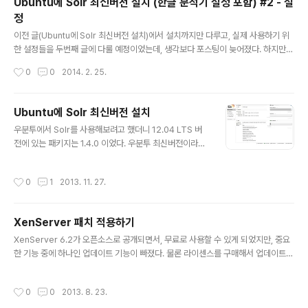
Ubuntu에 Solr 최신버전 설치 (한글 분석기 설정 포함) #2 - 설
정
글 내용
이전 글(Ubuntu에 Solr 최신버전 설치)에서 설치까지만 다루고, 실제 사용하기 위
한 설정들을 두번째 글에 다룰 예정이었는데, 생각보다 포스팅이 늦어졌다. 하지만,
아직도 한글 분석기 Arirang Analyzer 1.1.2 이후로 개선 소식이 없어, Solr 4.7.0
작성시간
0
0
2014. 2. 25.
까지 나온 현재에도 4.5.X 까지만 사용할 수 있는 문제는 여전하기 때문에 아직 유용
할 것이라 생각해서 정리해본다.이전 글에서는 Solr 4.5.0만 언급했지만, 4.5.1에서
도 Arirang Analyzer는 잘 동작하므로 한글 분석기를 사용하기 위해서는 Solr 4.
Ubuntu에 Solr 최신버전 설치
5.1을 설치하면 된다. 과거 버전이라 Solr 공식 웹사이트에서는 배포하지 않지만, 아
글 내용
우분투에서 Solr를 사용해보려고 했더니 12.04 LTS 버
파치 아카이브 사이트에서 다운로드 받을 수 있으며 설치 과정은 이전 글에서 ..
전에 있는 패키지는 1.4.0 이었다. 우분투 최신버전이라고
해도 3.6.2라서 현재 Solr 최신버전인 4.6.0과는 차이가
있었다. 하다못해 마이너 버전 차이정도는 좀 눈감아주겠
작성시간
0
1
2013. 11. 27.
는데, 이건 좀 심하다 싶다. 어쨌든 저런 이유로 최신버전을
직접 설치했고, 그 과정을 한번 정리해보았다. Solr 최신
버전(현재 4.6.0) 다운로드패키지 준비jetty 설치/설정서
XenServer 패치 적용하기
비스 시작1. Solr 최신 버전 다운로드 Solr 공식 페이지에
글 내용
서 다운로드 한다. solr-4.6.0.tgz 파일을 받으면된다. 2.
XenServer 6.2가 오픈소스로 공개되면서, 무료로 사용할 수 있게 되었지만, 중요
패키지 준비 배포본에 있는 war파일을 기본으로 필요한
한 기능 중에 하나인 업데이트 기능이 빠졌다. 물론 라이센스를 구매해서 업데이트
것들을 조금 추가한다.solr-4.6.0.tgz 압축 해제 cd solr
도구를 사용하는 것이 가장 좋겠지만, 무료로 사용하더라도 패치는 Citrix에서 제공
-4.6.0/dist/ ..
하고 있다.이것을 받아서 수동으로 패치하는 방법을 소개한다.1. 패치 확인 패치가 나
작성시간
0
0
2013. 8. 23.
온 것을 확인해야하는데, 이것은 XenCenter를 사용하면, 알림으로 새로운 패치가