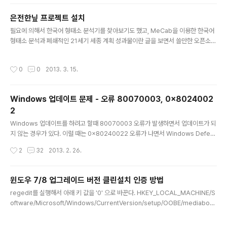
나왔음을 알려주기 때문에 쉽게 알 수 있다. 이 알림 메시지에서 중요한 것은 패치 번
호이다. (예: XS62E001) 이 번호를 Citrix의 고객지원 페이지(http://support.cit
은전한닢 프로젝트 설치
rix.com/)에서 검색하면, 패치 안내 페이지를 찾을 수 있다.예를 들면, XS62E001
글 내용
을 사..
필요에 의해서 한국어 형태소 분석기를 찾아보기도 했고, MeCab을 이용한 한국어
형태소 분석과 폐쇄적인 21세기 세종 계획 성과물이란 글을 보면서 쓸만한 오픈소스
형태소 분석기가 없다는 것에 실망한 적이 있었다. 내가 전문가는 아니라서 잘 모르
는 것일 수도 있겠지만, 영어는 물론이고 일본어도 연구 결과들이 공유되고 발전해가
작성시간
0
0
2013. 3. 15.
는 것이 보이는데, 왜 한국어는 없는지 답답했다. 그래서 "검색에서 쓸만한 오픈소스
한국어 형태소 분석기를 만들자!"라는 생각으로 시작했다는 은전한닢 프로젝트를 보
고 상당히 반가운 기분이 들었다. 그래서 한번 사용을 위해서 테스트를 해보기로 했
Windows 업데이트 문제 - 오류 80070003, 0x8024002
다. 은전한닢 프로젝트는 일본어 형태소 분석기인 mecab에 한국어 형태소 사전을
2
추가한 형태로, 이를 사용하기 위한 Lucene/Solr용 t..
글 내용
Windows 업데이트를 하려고 할때 80070003 오류가 발생하면서 업데이트가 되
지 않는 경우가 있다. 이럴 때는 0x80240022 오류가 나면서 Windows Defen
der의 바이러스/스파이웨어 정의도 업데이트 되지 않을 수 있다. 나의 경우에는 Wi
작성시간
2
32
2013. 2. 26.
ndows 8에서 이런 경우가 발생했는데, 이전 버전에서도 발생하는 오류인 것 같다.
해결 방법은 다음과 같다.Windows Update 중지 제어판 - 서비스 에서 Window
s Update 항목에서 우클릭하여 나오는 문맥 메뉴에서 중지를 클릭한다.임시 업데
윈도우 7/8 업그레이드 버전 클린설치 인증 방법
이트 파일 제거 Windows 설치된 드라이브에서 다음 두 폴더의 내용을 모두 삭제한
글 내용
regedit를 실행해서 아래 키 값을 '0' 으로 바꾼다. HKEY_LOCAL_MACHINE/S
다. \Windows\SoftwareDistribution\DataStore \Windows\SoftwareDi..
oftware/Microsoft/Windows/CurrentVersion/setup/OOBE/mediaboot
install 명령프롬프트에 'slmgr /rearm' 을 타이핑하고 리부팅한다.정품인증 끝!