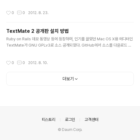
는 다음과 같이 풀어주면 된다. $ unzip -O cp949 [파일이름]
작성시간
0
0
2012. 8. 23.
TextMate 2 공개판 설치 방법
글 내용
Ruby on Rails 데모 동영상 등에 등장하며, 인기를 끌었던 Mac OS X용 에디터인
TextMate가 GNU GPLv3로 소스 공개되었다. GitHub에서 소스를 다운로드 받
을 수 있고, 이것을 사용할 수 있게 빌드하는 방법도 친절하게 올라와 있어서 어렵지
않게 설치할 수 있다. 설치 과정을 한번 정리해봤다. (자세한 설치 방법은 여기를 참
작성시간
0
0
2012. 8. 10.
고) 아래의 설치 과정은 Mac OS X 10.7, HomeBrew 설치된 환경에서 진행되었
다. 1. 소스코드 받기 git이 설치되어있다면 다음과 같이 받을 수 있다. $ git clone
https://github.com/textmate/textmate.git $ cd textmate 만약에 git이 없
더보기
다면, GitHub 프로젝트 페이지에서 ZIP으로 다운..
의안내
티스토리
로그인
고객센터
© Daum Corp.