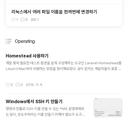
리눅스에서 여러 파일 이름을 한꺼번에 변경하기
1
0
조회
1
Operating
분류 전체보기
주요 글 목록
Homestead 사용하기
글 내용
개발 중에 필요한 테스트 환경을 쉽게 구성해주는 도구인 Laravel Homestead를
Linux나 Mac에서 사용하는 방법을 정리해보았다. 공식 문서는 개발자들의 표준 컴
퓨터인 Mac을 기준으로 되어있기 때문에 그 내용에서 크게 다를 것은 없다. Windo
ws에서 사용하는 방법은 다음 글을 참고하자.Windows에서 Homestead 사용하
작성시간
0
0
2015. 11. 9.
기vagrant 기반으로 만들어진 Laravel Homestead는 다음 환경으로 구성되어
있다.Ubuntu 14.04PHP 5.6HHVMNGINXMySQLPostgreSQLNodeJSRe
disMemcachedBeanstalkdLaravel EnvoyBlackfire Profiler이와 같이 복
Windows에서 SSH 키 만들기
잡해 보이는 운영 스택을 명령어 4개 입력하고 파일 2개 편집하는 것으로..
글 내용
명령어 한줄로 SSH 키를 만들 수 있는 *NIX 운영체제와
는 달리, 윈도우에서는 키를 만들기 위해서 별도의 도구가
필요하다. 보통은 PuTTY를 설치하면 같이 설치되는 PuT
TYgen을 사용한다. 1. 준비 PuTTY를 설치했다면 보통 P