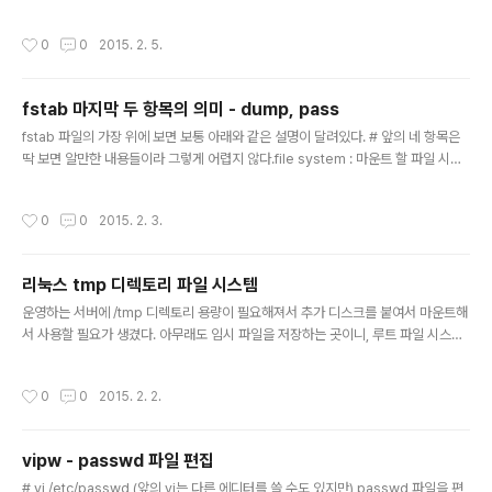
리해둔다.mysql> SHOW SLAVE STATUS \G (문제된 쿼리 확인) mysql> ST
OP SLAVE; (문제된 쿼리 처리) mysql> SET GLOBAL SQL_SLAVE_SKIP_C
작성시간
0
0
2015. 2. 5.
OUNTER = 1; mysql> START SLAVE; 참고 : https://www.howtoforge.co
m/how-to-repair-mysql-replication
fstab 마지막 두 항목의 의미 - dump, pass
글 내용
fstab 파일의 가장 위에 보면 보통 아래와 같은 설명이 달려있다. # 앞의 네 항목은
딱 보면 알만한 내용들이라 그렇게 어렵지 않다.file system : 마운트 할 파일 시스
템 (/dev/sda, UUID=BLAHBLAH..., proc 등) mount point : 마운트할 경로 (/,
/mnt/usb 등)type : 마운트할 파일 시스템의 타입 (ext4, ntfs 등)options : 마운
작성시간
0
0
2015. 2. 3.
트할 때 줄 옵션 (rw, ro, noexec 등)문제는 마지막 두 항목은 dump나 pass라는
이름만 보고는 어떤 역할을 하는지 알기 힘들다는 것이다. 이미 설정되어있는 값을
보아도 0이나 1같은 숫자 뿐이다. 이런걸 알아보려면 역시 Manpage가 우선이다.
리눅스 tmp 디렉토리 파일 시스템
Manpage를 보면 마지막 두 항목은 다음..
글 내용
운영하는 서버에 /tmp 디렉토리 용량이 필요해져서 추가 디스크를 붙여서 마운트해
서 사용할 필요가 생겼다. 아무래도 임시 파일을 저장하는 곳이니, 루트 파일 시스템
으로 사용하고 있는 ext4보다 적당한 것이 있지 않을까 싶어서 검색을 좀 해보았다.
하지만, 그런 건 없었다.램 디스크를 사용하는 "tmpfs"가 있기는 한데, 이건 용량이
작성시간
0
0
2015. 2. 2.
제한되기 때문에 내가 사용하려는 용도와는 맞지 않아 사용할 수 없었다.그냥 ext4
를 사용하되, 마운트 옵션으로 다음 옵션들을 사용하면 좋다고 한다.barrier=0,no
atime"barrier=0" 은 몇몇 경우에 파일 쓰기 성능을 향상시켜 준다고 하고, "noat
vipw - passwd 파일 편집
ime"은 파일 접근 시간을 업데이트하는 것을 막아서 파일 입출력 속도를 높일 수 있
글 내용
다. 참고 : http:..
# vi /etc/passwd (앞의 vi는 다른 에디터를 쓸 수도 있지만) passwd 파일을 편