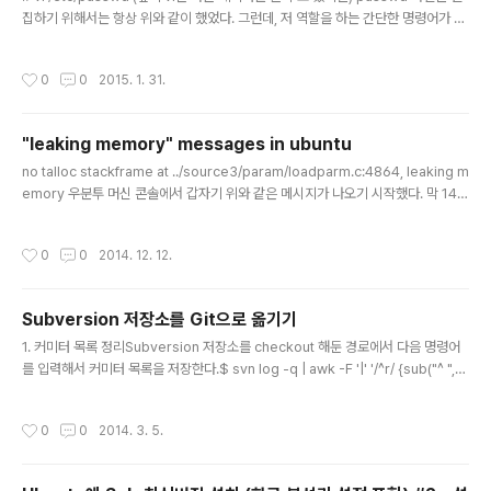
집하기 위해서는 항상 위와 같이 했었다. 그런데, 저 역할을 하는 간단한 명령어가 있
었다. # vipw 이런 간단한 작업을 위해서 일부러 명령어를 따로 익힐 필요는 없겠지
만, 너무 간단해서 이미 알게된걸 일부러 안 쓸 필요도 없으니, 필요할때 사용해야겠
작성시간
0
0
2015. 1. 31.
다.
"leaking memory" messages in ubuntu
글 내용
no talloc stackframe at ../source3/param/loadparm.c:4864, leaking m
emory 우분투 머신 콘솔에서 갑자기 위와 같은 메시지가 나오기 시작했다. 막 14.0
4로 업그레이드를 끝낸 직후라서 업그레이드가 잘못되었는지 알았는데, libpam-s
mbpass에 문제가 있는 것 같다. 현재까지 제안된 임시조치는 libpam-smbpass
작성시간
0
0
2014. 12. 12.
패키지를 삭제하거나sudo pam-auth-update 를 실행한 뒤에, SMB passwor
d synchronization 체크를 끄는 방법이 있다.이렇게 하면, 일단 버그가 수정될 때
까지는 저런 메시지가 나오지 않도록 할 수 있다..
Subversion 저장소를 Git으로 옮기기
글 내용
1. 커미터 목록 정리Subversion 저장소를 checkout 해둔 경로에서 다음 명령어
를 입력해서 커미터 목록을 저장한다.$ svn log -q | awk -F '|' '/^r/ {sub("^ ",
"", $2); sub(" $", "", $2); print $2" = "$2" "}' | sort -u > authors.txt이제 파
일 내용을 보면 각 줄마다 커미터 정보가 아래와 같은 형식으로 있을 것이다.meye
작성시간
0
0
2014. 3. 5.
= meye 이것을 아래와 같이 적당히 고쳐준다.meye = mEye 2. git-svn으로 Su
bversion 저장소 가져오기중간 작업들을 하기 위해서 임시로 가져온다. $ git svn
clone [Subversion 저장소 URL] --no-metadata -A authors.txt..