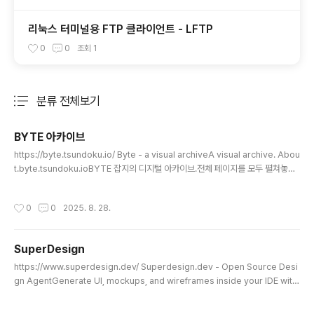
리눅스 터미널용 FTP 클라이언트 - LFTP
0
0
조회
1
분류 전체보기
주요 글 목록
BYTE 아카이브
글 내용
https://byte.tsundoku.io/ Byte - a visual archiveA visual archive. Abou
t.byte.tsundoku.ioBYTE 잡지의 디지털 아카이브.전체 페이지를 모두 펼쳐놓고
확대해서 보는 것처럼 만들어놓았는데, 꽤 잘 동작한다.옛 자료 찾는데에도 유용하겠
지만, 90년대 추억이 있다면 시간보내기도 좋을 듯.
작성시간
0
0
2025. 8. 28.
SuperDesign
글 내용
https://www.superdesign.dev/ Superdesign.dev - Open Source Desi
gn AgentGenerate UI, mockups, and wireframes inside your IDE with
AI-powered design assistance. Works with Cursor, Windsurf, VS Cod
e, and more.www.superdesign.dev오픈소스 AI 디자인 에이전트. VS Code