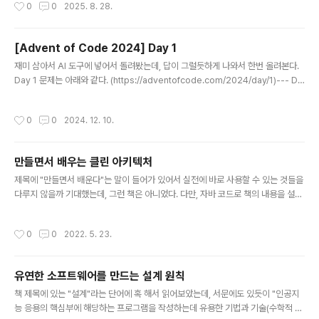
작성시간
0
0
2025. 8. 28.
등에 확장으로 설치되어 사용하는 도구로 Anthropic API Key가 필요하다.데모를
보면 한번 써보고 싶긴한데, AI는 무료가 아니라서 그냥 써볼 수는 없다.
[Advent of Code 2024] Day 1
글 내용
재미 삼아서 AI 도구에 넣어서 돌려봤는데, 답이 그럴듯하게 나와서 한번 올려본다.
Day 1 문제는 아래와 같다. (https://adventofcode.com/2024/day/1)--- Da
y 1: Historian Hysteria ---The Chief Historian is always present for th
e big Christmas sleigh launch, but nobody has seen him in months! La
작성시간
0
0
2024. 12. 10.
st anyone heard, he was visiting locations that are historically signific
ant to the North Pole; a group of Senior Historians has asked you to a
ccompany ..
만들면서 배우는 클린 아키텍처
글 내용
제목에 "만들면서 배운다"는 말이 들어가 있어서 실전에 바로 사용할 수 있는 것들을
다루지 않을까 기대했는데, 그런 책은 아니었다. 다만, 자바 코드로 책의 내용을 설명
하고 있기 때문에 좀 더 이해하기 좋은 면이 있었다. 책은 "육각형 아키텍처"를 다루
고 있다. 육각형 아키텍처의 구현 방법에 대해서 코드와 함께 설명해서 좀 더 명확하
작성시간
0
0
2022. 5. 23.
게 이해되는 느낌이었다. 얇은 책의 두께도 내용에 대한 부담을 줄여주는 듯했다. 출
판사 페이지
유연한 소프트웨어를 만드는 설계 원칙
글 내용
책 제목에 있는 "설계"라는 단어에 혹 해서 읽어보았는데, 서문에도 있듯이 "인공지
능 응용의 핵심부에 해당하는 프로그램을 작성하는데 유용한 기법과 기술(수학적 기