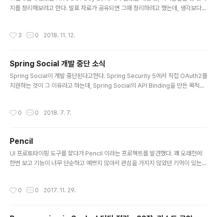
지를 정리해보려고 한다. 발표 자료가 공유되면 그때 정리하려고 했는데, 생각보다
늦게 공개되는 모양이다. 그래서, 별 내용은 없더라도 머릿속에 조금 더 남아있을 때
에 남겨본다. 딥러닝 서비스에 쓰이는 GPU 인스턴스 비용 효율을 위한 스팟(Spot)
작성시간
3
0
2018. 11. 12.
활용기"콴다" 서비스를 운영한 경험 공유컨테이너 환경을 사용하기 위해서 nvidia-
docker를 사용사실 GPU 비용은 비싸서 온프레미스 환경이 더 저렴할 수도 있음.
온프레미스에 배포하고 피크 타임 시에만 클라우드 사용하는 것도 방법.컨테이너 이
Spring Social 개발 중단 소식
미지를 보유하고 있으면 환경이 문제되지 않음.인스턴스 체크만으로는 확장에 필요
글 내용
한 지표로 삼기 어려워서 서비스 처리 상태 지표..
Spring Social이 개발 중단된다고한다. Spring Security 5에서 직접 OAuth2를
지원하는 것이 그 이유라고 하는데, Spring Social의 API Binding을 만든 목적이
Spring Social의 Connection Framework 사용방법을 보여주기 위한 것이라는
걸 이제야 알았다. 어쩐지 예전에 spring-social-facebook의 Facebook Gra
작성시간
0
0
2018. 7. 7.
ph API 지원이 느린 것에 의문을 가지고 있었는데, 그 정도의 위상을 가진 프로젝트
였기 때문에 그렇게 관리되었던 모양이다. 이제 대신 Spring Security 5를 사용하
여 소셜사이트 연동하는 방법으로 구현해야 한다. 즉, Spring Social에서 원래 의도
Pencil
했던 바와 같이 Spring Security의..
글 내용
UI 프로토타이핑 도구를 찾다가 Pencil 이라는 프로젝트를 발견했다. 꽤 오래전에
한번 보고 기능이 너무 단순하고 예쁘지 않아서 관심을 가지지 않았던 기억이 있는
데, 최근에 다시 봤더니 꽤 쓸만해졌다. "The Next Version"이라는 말이 있는 걸
보니 Electron 기반으로 새로 만든 것 같다.사실 비용 지출에 부담이 없는 상황이면
작성시간
0
0
2017. 11. 29.
Balsamiq을 사용해도 되겠지만, 이런 도구를 무료로 사용할 수 있다니 훌륭한 것
같다.공식 사이트: http://pencil.evolus.vn/ 깃헙 : https://github.com/evolu
s/pencil