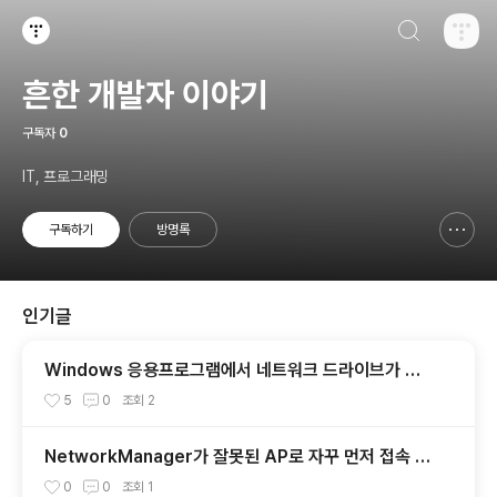
검색하기
티스토리
흔한 개발자 이야기
구독자
0
IT, 프로그래밍
구독하기
방명록
신고하기 레이어
열기
인기글
Windows 응용프로그램에서 네트워크 드라이브가 나
타나지 않을때
5
0
조회
2
NetworkManager가 잘못된 AP로 자꾸 먼저 접속 시
도할때
0
0
조회
1