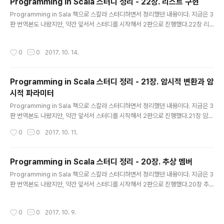
Programming in Scala 스터디 정리 - 22장. 리스트 구현
글 내용
Programming in Sala 책으로 스칼라 스터디하면서 정리했던 내용이다. 지금은 3
판 번역본도 나왔지만, 약간 앞서서 스터디를 시작해서 2판으로 진행했다.22장 리
스트 package scala abstract class List[+T] 리스트는 추상 클래스 : new Li
st 불가능리스트는 공변적(+T) : List[Int] 타입 값을 List[Any] 타입 변수에 할당
작성시간
0
0
2017. 10. 14.
가능리스트 연산은 세가지 기본 메소드(List 클래스의 추상 메소드)로 만들 수 있음
def isEmpty: Booleandef head: Tdef tail: List[T] Nil 객체 case object Ni
l extends List[Nothing] { override def isEmpty = true override def..
Programming in Scala 스터디 정리 - 21장. 암시적 변환과 암
시적 파라미터
글 내용
Programming in Sala 책으로 스칼라 스터디하면서 정리했던 내용이다. 지금은 3
판 번역본도 나왔지만, 약간 앞서서 스터디를 시작해서 2판으로 진행했다.21장 암시
적 변환 암시적 변환 예 서로를 고려하지 않은 두 독립 소프트웨어를 한데 묶는데 유
작성시간
0
0
2017. 10. 11.
용 // (1) 자바 코드를 스칼라 코드로 그대로 포팅 val button = new JButton butt
on.addActionListener( new ActionListener { def actionPerformed(ev
ent: ActionEvent) { println("pressed!") } } ) // 암시적 변환 코드 implicit def
Programming in Scala 스터디 정리 - 20장. 추상 멤버
f function2ActionListener(f: ActionEvent => Unit) = new Act..
글 내용
Programming in Sala 책으로 스칼라 스터디하면서 정리했던 내용이다. 지금은 3
판 번역본도 나왔지만, 약간 앞서서 스터디를 시작해서 2판으로 진행했다.20장 추
상 멤버 : 클래스/트레이트 안에서 완전한 정의를 갖고 있지 않은 멤버메소드, 필드,
타입 // 추상 멤버 예 trait Abstract { type T def transform(x: T): T val initia
작성시간
0
0
2017. 10. 9.
l: T var current: T } 추상 타입 실제 이름이 너무 길거나 의미가 불명확할 때서브