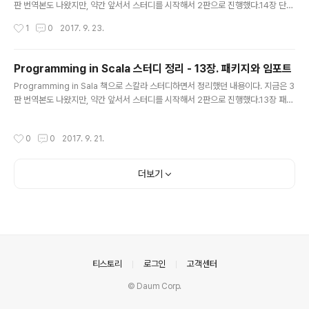
판 번역본도 나왔지만, 약간 앞서서 스터디를 시작해서 2판으로 진행했다.14장 단언
문 assert 메소드조건 충족되지 않으면 AssertionError 발생 def above(that:
작성시간
1
0
2017. 9. 23.
Elemment): Element = { val this1 = this widen that.width val that1 = that
widen this.width assert(this1.width == that1.width) // assert elem(this1.
contents ++ that1.contents) } assert(c, e) : c를 만족하지 않으면, 설명 e(e.t
Programming in Scala 스터디 정리 - 13장. 패키지와 임포트
oString)를 포함하는 AssertionError ..
글 내용
Programming in Sala 책으로 스칼라 스터디하면서 정리했던 내용이다. 지금은 3
판 번역본도 나왔지만, 약간 앞서서 스터디를 시작해서 2판으로 진행했다.13장 패키
지 파일 전체를 패키지 안에 넣기 package bobsrockets.navigation class N
avigator 패키징 문법 package bobsrockets.navigation { class Navigato
작성시간
0
0
2017. 9. 21.
r } 여러 패키지 package bobsrockets { package navigation { class Navi
gator package tests { class NavigatorSuite } } 관련 코드 접근 클래스가 속
한 패키지 안에서는 접두어 없이 해당 클래스에 접근 가능패키지를 포함하는 부모 패
더보기
키지는 접두어 없이..
의안내
티스토리
로그인
고객센터
© Daum Corp.