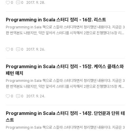
작성시간
0
0
2017. 9. 28.
e","green") colors.head // red colors.tail // List("blue","green") 배열 Arr
ay 임의 위치 효율적으로 접근 val fiveInts = new Array[Int](5) val fiveToOn
e = Array(5, 4, 3, 2, 1) fiveInts(0) = fiveToOne(4) 리스트 버퍼 L..
Programming in Scala 스터디 정리 - 16장. 리스트
글 내용
Programming in Sala 책으로 스칼라 스터디하면서 정리했던 내용이다. 지금은 3
판 번역본도 나왔지만, 약간 앞서서 스터디를 시작해서 2판으로 진행했다.16장 리스
트 리터럴 리스트는 변경 불가능리스트 구조는 재귀적(연결 리스트) val num = Lis
t(1,2,3,4) val diag3 = List( List(1,0,0), List(0,1,0), List(0,0,1) ) val empty =
작성시간
0
0
2017. 9. 26.
List() 리스트 타입 리스트는 균일 : 리스트에 속한 모든 원소의 타입은 동일리스트
타입은 공변적 : S가 T의 서브타입이면, List[S]도 List[T]의 서브타입빈 리스트의
타입 : List[Nothing] // Nothing은 모든 타입의 서브타입이므로, List[Nothing]
Programming in Scala 스터디 정리 - 15장. 케이스 클래스와
타입은 Lis..
패턴 매치
글 내용
Programming in Sala 책으로 스칼라 스터디하면서 정리했던 내용이다. 지금은 3
판 번역본도 나왔지만, 약간 앞서서 스터디를 시작해서 2판으로 진행했다.15장 케이
스 클래스 case라는 수식자가 붙은 클래스 abstract class Expr case class Va
작성시간
0
0
2017. 9. 24.
r(name: String) extends Expr case class Number(num: Double) exten
ds Expr case class UnOp(operator: String, arg: Expr) extends Expr ca
se class BinOp(operator: String, left: Expr, right: Expr) extends Expr
Programming in Scala 스터디 정리 - 14장. 단언문과 단위 테
기능이 추가됨 클래스 이름과 동일한 팩토리 메소드 추가클래스 파라미터 ..
스트
글 내용
Programming in Sala 책으로 스칼라 스터디하면서 정리했던 내용이다. 지금은 3