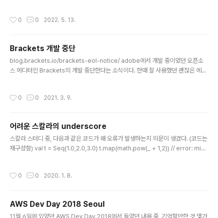
호 조작과 규칙 기반 시스템 등)을 학부 고학년과 대학원생에게 가르치는" 강의 내용
을 기반으로 하고 있다. 또한, 한 학기 강좌에서 다를 수 있는 것보다 훨씬 많은 내용
작성시간
0
0
2022. 5. 13.
이 들어있다고 한 것을 보면... 술술 읽기는 어려운 책임에는 분명하다.주로 수학적인
예제를 스킴(Scheme) 언어를 이용하여 코드로 설명하고 있고, 읽고 빠르게 써먹을
수 있는 실무적인 책은 아니었다. DSL, 확장성 있는 프로시저, 패턴 매칭, 평가(eva
Brackets 개발 중단
l), 계층, 전파 등을 다루고 있고 모두 시간을 충분히 들여서 봐야 할 내용들이었다. 언
글 내용
젠가 연습문제도 살펴보면서 느긋하..
blog.brackets.io/brackets-eol-notice/ adobe에서 개발 중이었던 오픈소
스 에디터인 Brackets의 개발 중단한다는 소식이다. 한때 잘 사용했던 괜찮은 에디
터라서 그런지 (지금은 쓰지도 않지만) 개발 중단 소식이 안타깝다. 오픈소스이니 누
군가 fork해서 유지할 수도 있겠지만, MS에서 개발하는 Visual Studio Code나
작성시간
0
0
2021. 3. 9.
Github에서 개발하고 있는 Atom을 생각하면, adobe도 손을 뗀 상황에서 대체할
만한 경쟁자로 계속 발전하기는 어렵지 않을까하는 생각이 든다. 2021년 3월 1일부
터 개발을 중단하고, 9월 1일 부터는 지원도 완전히 중단한다고 한다.
어려운 스칼라의 underscore
글 내용
스칼라 스터디 중, 다음과 같은 코드가 왜 오류가 발생하는지 의문이 생겼다. (코드는
재구성함) val t = Seq(1.0,2.0,3.0) t.map(math.pow(_ + 1,2)) // error: miss
ing parameter type for expanded function (() => x$1.$plus(1)) 타입 추론
이 잘 안되는가 싶어서, 아래와 같이 해도 동일한 오류가 발생한다. t.map((_:Doubl
작성시간
0
0
2020. 1. 8.
e) => math.pow(_ + 1,2)) // error: missing parameter type for expande
d function (() => x$2.$plus(1)) 아래와 같이 하면 문제가 없다. t.map(_+1).ma
p(math.pow(_,2)) 혹은, 아래와 같이 하..
AWS Dev Day 2018 Seoul
글 내용
11월 6일에 있었던 AWS Dev Day 2018에서 들었던 내용 중, 기억할만한 것 몇가