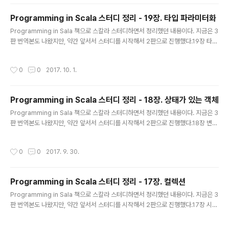
클래스에서 꼭 정의해야하는 추상 타입 선언 추상 val 클래스 안에서 변수에 대해 값
은 알 수 없지만, 인스턴스에서 변하지 않는 경우 // 추상 val 선언 val initial: String
Programming in Scala 스터디 정리 - 19장. 타입 파라미터화
// 구현 val initial = ..
글 내용
Programming in Sala 책으로 스칼라 스터디하면서 정리했던 내용이다. 지금은 3
판 번역본도 나왔지만, 약간 앞서서 스터디를 시작해서 2판으로 진행했다.19장 타입
파라미터화(type parameterization) 제너릭 사용 함수형 큐 headtailenqueu
e // enqueue 연산이 n 시간 걸림 class SlowAppendQueue[T] (elems: Li
작성시간
0
0
2017. 10. 1.
st[T]) { def head = elems.head def tail = new SlowAppendQueue(ele
ms.tail) def enqueue(x: T) = new SlowAppendQueue(elems ::: List(x))
} // head, tail 연산이 n 시간 걸림 class SlowHeadQueue[T] ..
Programming in Scala 스터디 정리 - 18장. 상태가 있는 객체
글 내용
Programming in Sala 책으로 스칼라 스터디하면서 정리했던 내용이다. 지금은 3
판 번역본도 나왔지만, 약간 앞서서 스터디를 시작해서 2판으로 진행했다.18장 변경
가능한 상태 순수 함수형은 변경 가능한 상태가 없음.var 이 있더라도 캐시 등의 용
도라면 순수 함수형일 수 있음.var 이 없더라도 변경 가능한 상태를 가진 다른 객체
작성시간
0
0
2017. 9. 30.
에게 호출을 위임하면서 변경 가능한 상태를 가질 수 있음. 재할당 가능한 변수 비공
개가 아닌 모든 var 멤버에 게터/세터 메소드를 자동으로 정의함.var x의 게터는 x,
세터는 x_=게터와 세터는 원래 var과 같은 가시성을 가지고, 필드는 private[this]
Programming in Scala 스터디 정리 - 17장. 컬렉션
가 붙음 class Time { var hour = 12 var minute = 0 } // 실제 자..
글 내용
Programming in Sala 책으로 스칼라 스터디하면서 정리했던 내용이다. 지금은 3
판 번역본도 나왔지만, 약간 앞서서 스터디를 시작해서 2판으로 진행했다.17장 시퀀
스 리스트 List 앞부분에 빠르게 원소를 삭제하거나 추가할 수 있다. -> 패턴 매치 이
점불변 객체임의 위치 접근 시에는 빠르지 않다. val colors = List("red","blu