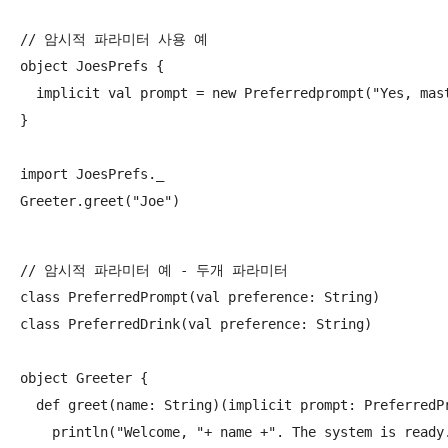
// 암시적 파라미터 사용 예

object JoesPrefs {

  implicit val prompt = new Preferredprompt("Yes, mast
}

import JoesPrefs._

// 암시적 파라미터 예 - 두개 파라미터

class PreferredPrompt(val preference: String)

class PreferredDrink(val preference: String)

object Greeter {

  def greet(name: String)(implicit prompt: PreferredPr
    println("Welcome, "+ name +". The system is ready.