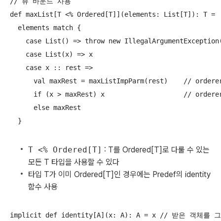
// 뷰 바운드 사용

def maxList[T <% Ordered[T]](elements: List[T]): T =

  elements match {

    case List() => throw new IllegalArgumentException(
    case List(x) => x

    case x :: rest =>

      val maxRest = maxListImpParm(rest)    // orderer
      if (x > maxRest) x                    // orderer
      else maxRest

T <% Ordered[T]
: T를 Ordered[T]로 다룰 수 있는
모든 T 타입을 사용할 수 있다
타입 T가 이미 Ordered[T]인 경우에는 Predef의 identity
함수 사용