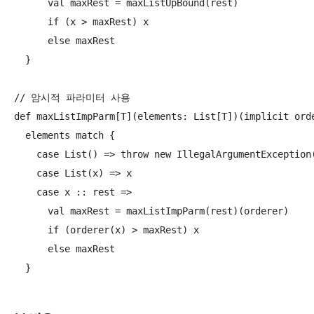
      val maxRest = maxListUpBound(rest)

      if (x > maxRest) x

      else maxRest

  }

// 암시적 파라미터 사용

def maxListImpParm[T](elements: List[T])(implicit orde
  elements match {

    case List() => throw new IllegalArgumentException(
    case List(x) => x

    case x :: rest =>

      val maxRest = maxListImpParm(rest)(orderer)

      if (orderer(x) > maxRest) x

      else maxRest
