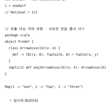
1 + oneHalf

// 호출 대상 객체 변환 - 새로운 문법 흉내 내기

package scala

object Predef {

  class ArrowAssoc[A](x: A) {

    def -> [B](y: B): Tuple2[A, B] = Tuple2(x, y)

  }

  implicit def any2ArrowAssoc[A](x: A): ArrowAssoc[A] 
}

암시적 파라미터