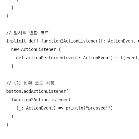
  }

)

// 암시적 변환 코드

implicit deff function2ActionListener(f: ActionEvent =
  new ActionListener {

    def actionPerformed(event: ActionEvent) = f(event)
  }

// (2) 변환 코드 사용

button.addActionListener(

  function2ActionListener(

    (_: ActionEvent) => println("pressed!")

  )

)
