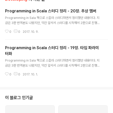
Programming in Scala 스터디 정리 - 20장. 추상 멤버
글 내용
Programming in Sala 책으로 스칼라 스터디하면서 정리했던 내용이다. 지
금은 3판 번역본도 나왔지만, 약간 앞서서 스터디를 시작해서 2판으로 진행했
다.20장 추상 멤버 : 클래스/트레이트 안에서 완전한 정의를 갖고 있지 않은 멤
0
0
2017. 10. 9.
버메소드, 필드, 타입 // 추상 멤버 예 trait Abstract { type T def transfor
m(x: T): T val initial: T var current: T } 추상 타입 실제 이름이 너무 길거
나 의미가 불명확할 때서브 클래스에서 꼭 정의해야하는 추상 타입 선언 추상 v
Programming in Scala 스터디 정리 - 19장. 타입 파라미
al 클래스 안에서 변수에 대해 값은 알 수 없지만, 인스턴스에서 변하지 않는 경
우 // 추상 val 선언 val initial: String // 구현 val initial = ..
터화
글 내용
Programming in Sala 책으로 스칼라 스터디하면서 정리했던 내용이다. 지
금은 3판 번역본도 나왔지만, 약간 앞서서 스터디를 시작해서 2판으로 진행했
다.19장 타입 파라미터화(type parameterization) 제너릭 사용 함수형 큐 h
0
0
2017. 10. 1.
eadtailenqueue // enqueue 연산이 n 시간 걸림 class SlowAppendQ
ueue[T] (elems: List[T]) { def head = elems.head def tail = new S
lowAppendQueue(elems.tail) def enqueue(x: T) = new SlowApp
endQueue(elems ::: List(x)) } // head, tail 연산이 n 시간 걸림 class Sl
owHeadQueue[T] ..
이 블로그 인기글