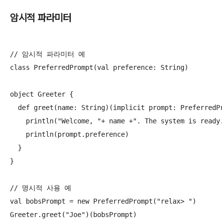
암시적 파라미터
// 암시적 파라미터 예

class PreferredPrompt(val preference: String)

object Greeter {

  def greet(name: String)(implicit prompt: PreferredPr
    println("Welcome, "+ name +". The system is ready.
    println(prompt.preference)

  }

}

// 명시적 사용 예

val bobsPrompt = new PreferredPrompt("relax> ")

Greeter.greet("Joe")(bobsPrompt)
