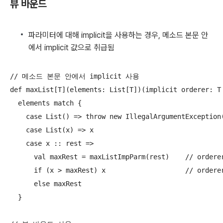
뷰 바운드
파라미터에 대해 implicit을 사용하는 경우, 메소드 본문 안
에서 implicit 값으로 취급됨
// 메소드 본문 안에서 implicit 사용

def maxList[T](elements: List[T])(implicit orderer: T 
  elements match {

    case List() => throw new IllegalArgumentException(
    case List(x) => x

    case x :: rest =>

      val maxRest = maxListImpParm(rest)    // orderer
      if (x > maxRest) x                    // orderer
      else maxRest

  }
