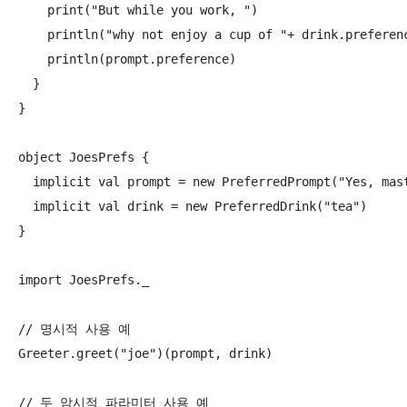
    print("But while you work, ")

    println("why not enjoy a cup of "+ drink.preferenc
    println(prompt.preference)

  }

}

object JoesPrefs {

  implicit val prompt = new PreferredPrompt("Yes, mast
  implicit val drink = new PreferredDrink("tea")

}

import JoesPrefs._

// 명시적 사용 예

Greeter.greet("joe")(prompt, drink)

// 두 암시적 파라미터 사용 예
