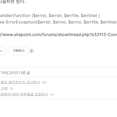
사용하면 된다.
andler(function ($errno, $errstr, $errfile, $errline) {
ErrorException($errstr, $errno, $errno, $errfile, $errline)
://www.sitepoint.com/forums/showthread.php?632913-Conv
구독하기
' 카테고리의 다른 글
당 월의 몇주차인지 계산하기
(31)
E 구분
(0)
를 사용하여 html 부분들을 조립하기
(0)