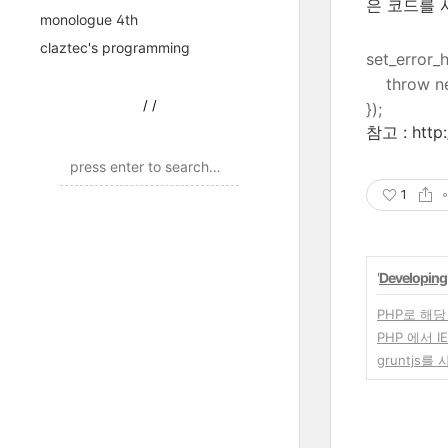
은 코드를 
monologue 4th
claztec's programming
set_error_h
throw new 
/
/
});
참고 : http
1
'
Developing
PHP로 해
PHP 에서 I
gruntjs