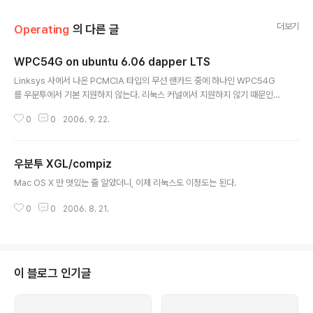
더보기
Operating
의 다른 글
WPC54G on ubuntu 6.06 dapper LTS
글 내용
Linksys 사에서 나온 PCMCIA 타입의 무선 랜카드 중에 하나인 WPC54G
를 우분투에서 기본 지원하지 않는다. 리눅스 커널에서 지원하지 않기 때문인
데, 내 랜카드가 바로 이것이다. 리눅스에서 지원하지 않는 이것을 사용하기 위
0
0
2006. 9. 22.
한 방법이 나와있는데, 그것이 바로 ndiswrapper를 이용해서 Windows Dri
ver를 사용하는 방법이다.# apt-get install ndiswrapper-utils bcm43x
x-fwcutterLinksys 사이트로 가서 Windows Driver를 다운로드 받는다. v
우분투 XGL/compiz
1,v2,v4용이 있지만 v3 용은 존재하지 않으니 CD에서 직접 복사해야 한다. D
글 내용
river를 받아왔으면 적당한 디렉토리에 압축을 푼 뒤에 다음을 수행한다.# bc
Mac OS X 만 멋있는 줄 알았더니, 이제 리눅스도 이정도는 된다.
m43xx-fwcutter b..
0
0
2006. 8. 21.
이 블로그 인기글