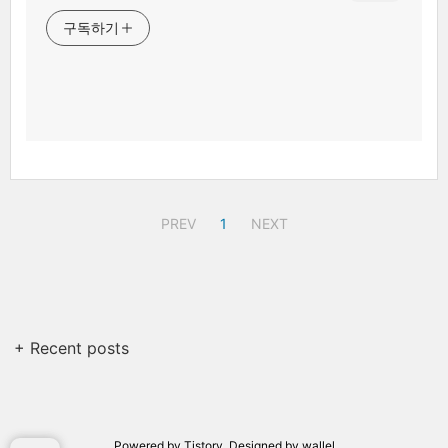
구독하기
PREV
1
NEXT
+ Recent posts
Powered by
Tistory
, Designed by
wallel