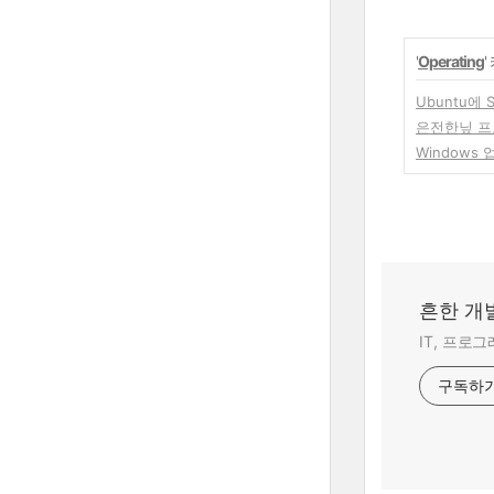
'
Operating
Ubuntu에 
은전한닢 프
Windows 
흔한 개
IT, 프로
구독하