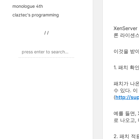
monologue 4th
claztec's programming
XenSer
/
/
론 라이센스
이것을 받아
1. 패치 확
패치가 나온
수 있다. 이
(
http://sup
예를 들면, X
로 나오고,
2. 패치 적