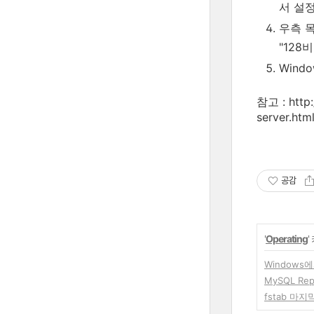
서 설
우측 목
"128
Wind
참고 : http
server.htm
공감
'
Operating
Windows
MySQL Rep
fstab 마지