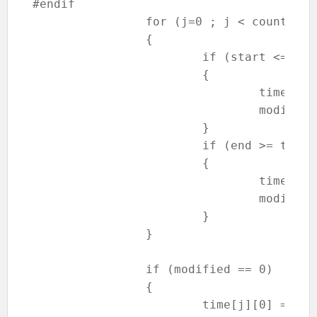
#endif

		for (j=0 ; j < count ; j++)

		{

			if (start <= time[j][1] && end >= time[j][1])

			{

				time[j][1] = end;

				modified = 1;

			}

			if (end >= time[j][0] && start < = time[j][0])

			{

				time[j][0] = start;

				modified = 1;

			}

		}

		if (modified == 0)

		{

			time[j][0] = start;
