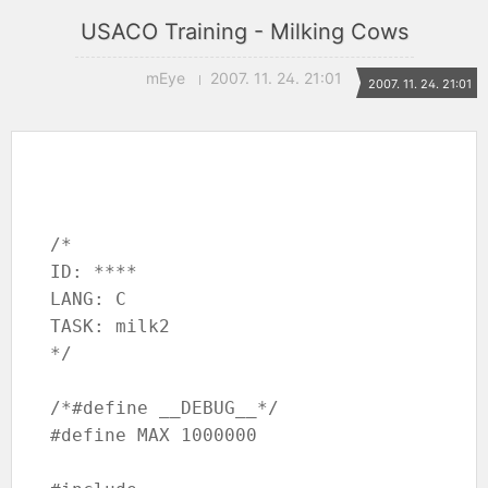
USACO Training - Milking Cows
mEye
2007. 11. 24. 21:01
2007. 11. 24. 21:01
/*

ID: ****

LANG: C

TASK: milk2

*/

/*#define __DEBUG__*/

#define MAX 1000000
