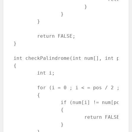
			}

		}

	}

	return FALSE;

}

int checkPalindrome(int num[], int pos)

{

	int i;

	for (i = 0 ; i < = pos / 2 ; i++)

	{

		if (num[i] != num[pos-i-1])

		{

			return FALSE;

		}

	}
