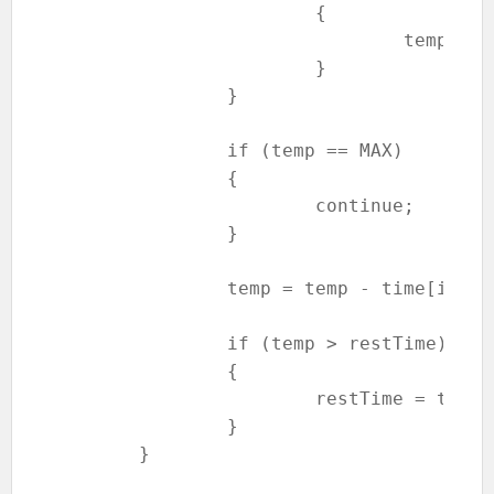
			{

				temp = time[j][0];

			}

		}

		if (temp == MAX)

		{

			continue;

		}

		temp = temp - time[i][1];

		if (temp > restTime)

		{

			restTime = temp;

		}

	}
