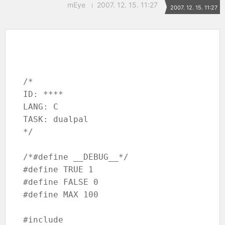
mEye
2007. 12. 15. 11:27
2007. 12. 15. 11:27
/*

ID: ****

LANG: C

TASK: dualpal

*/

/*#define __DEBUG__*/

#define TRUE 1

#define FALSE 0

#define MAX 100

#include 