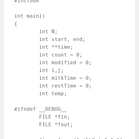
#include 
int main()

{

	int N;

	int start, end;

	int **time;

	int count = 0;

	int modified = 0;

	int i,j;

	int milkTime = 0;

	int restTime = 0;

	int temp;

#ifndef __DEBUG__

	FILE *fin;

	FILE *fout;
