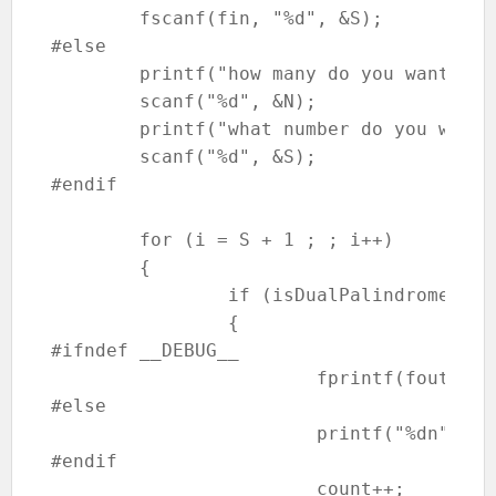
	fscanf(fin, "%d", &S);

#else

	printf("how many do you want to get palindromes : ");

	scanf("%d", &N);

	printf("what number do you want to palindromes that greater than? : ");

	scanf("%d", &S);

#endif

	for (i = S + 1 ; ; i++)

	{

		if (isDualPalindrome(i) == TRUE)

		{

#ifndef __DEBUG__

			fprintf(fout, "%dn", i);

#else

			printf("%dn", i);

#endif

			count++;
