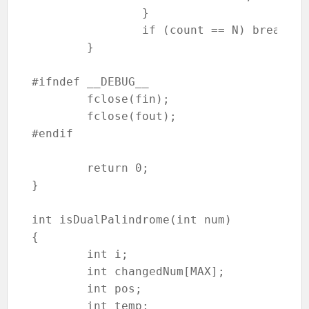
		}

		if (count == N) break;

	}

#ifndef __DEBUG__

	fclose(fin);

	fclose(fout);

#endif

	return 0;

}

int isDualPalindrome(int num)

{

	int i;

	int changedNum[MAX];

	int pos;

	int temp;
