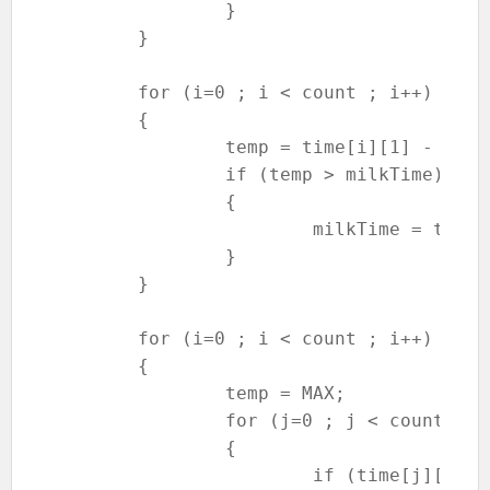
		}

	}

	for (i=0 ; i < count ; i++)

	{

		temp = time[i][1] - time[i][0];

		if (temp > milkTime)

		{

			milkTime = temp;

		}

	}

	for (i=0 ; i < count ; i++)

	{

		temp = MAX;

		for (j=0 ; j < count ; j++)

		{

			if (time[j][0] > time[i][1] && temp > time[j][0])
