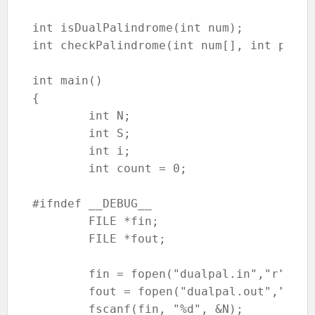
int isDualPalindrome(int num);

int checkPalindrome(int num[], int pos);

int main()

{

	int N;

	int S;

	int i;

	int count = 0;

#ifndef __DEBUG__

	FILE *fin;

	FILE *fout;

	fin = fopen("dualpal.in","r");

	fout = fopen("dualpal.out","w");

	fscanf(fin, "%d", &N);
