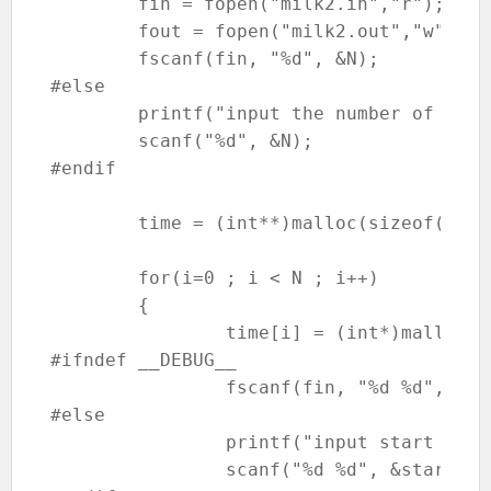
	fin = fopen("milk2.in","r");

	fout = fopen("milk2.out","w");

	fscanf(fin, "%d", &N);

#else

	printf("input the number of farmers : ");

	scanf("%d", &N);

#endif

	time = (int**)malloc(sizeof(int*)*N);

	for(i=0 ; i < N ; i++)

	{

		time[i] = (int*)malloc(sizeof(int)*2);

#ifndef __DEBUG__

		fscanf(fin, "%d %d", &start, &end);

#else

		printf("input start time and end time.n[start time] [end time]n");

		scanf("%d %d", &start, &end);
