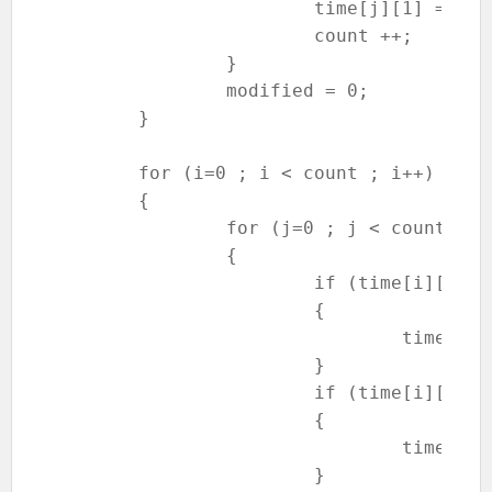
			time[j][1] = end;

			count ++;

		}

		modified = 0;

	}

	for (i=0 ; i < count ; i++)

	{

		for (j=0 ; j < count ; j++)

		{

			if (time[i][0] <= time[j][1] && time[i][1] >= time[j][1])

			{

				time[j][1] = time[i][1];

			}

			if (time[i][1] >= time[j][0] && time[i][0] < = time[j][0])

			{

				time[j][0] = time[i][0];

			}
