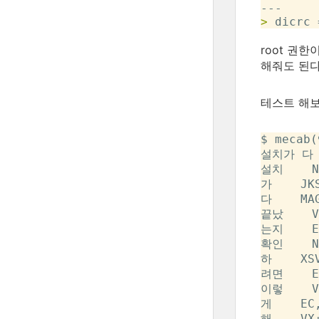
>
root 권
해줘도 된다
테스트 해보
$ mecab(
설치가 다
설치    N
가    JK
다    MA
끝났    V
는지    E
확인    N
하    XS
려면    E
이렇    V
게    EC
해    VX