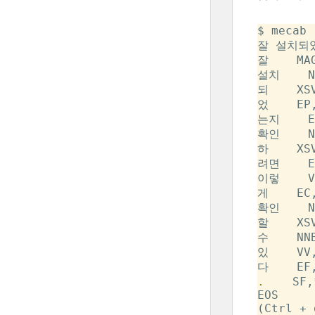
$ mecab 
잘 설치되
잘    MA
설치    N
되    XS
었    EP
는지    E
확인    N
하    XS
려면    E
이렇    V
게    EC
확인    N
할    XS
수    NN
있    VV
다    EF
.
    SF,
EOS

(Ctrl + d