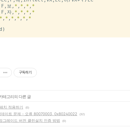
,F,보,
*
,
*
,
*
,
*
,F,자,
*
,
*
,
*
,
*
*
,
*
,
*
,
*
,
*
,
*
)

구독하기
' 카테고리의 다른 글
er 패치 적용하기
(0)
업데이트 문제 - 오류 80070003, 0x80240022
(32)
8 업그레이드 버전 클린설치 인증 방법
(0)