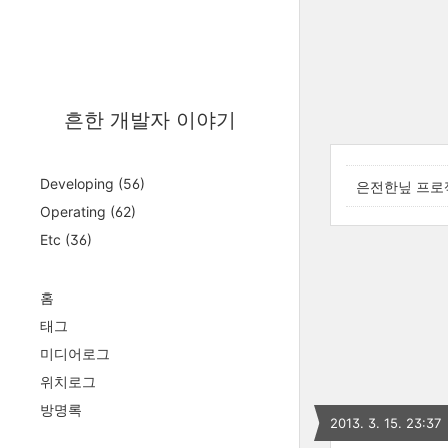
흔한 개발자 이야기
Developing
(56)
은전한닢 프로
Operating
(62)
Etc
(36)
홈
태그
미디어로그
위치로그
방명록
2013. 3. 15. 23:37