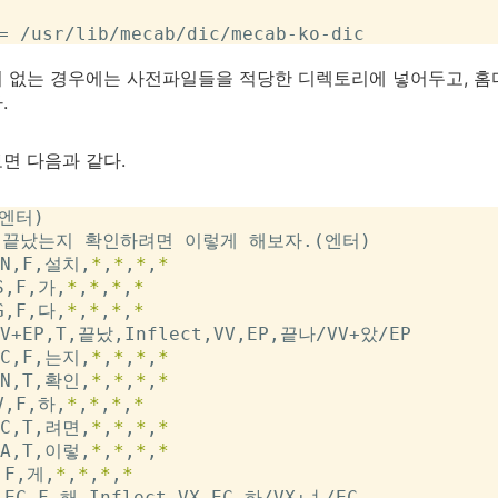
한이 없는 경우에는 사전파일들을 적당한 디렉토리에 넣어두고, 홈디
.
면 다음과 같다.
엔터)

 끝났는지 확인하려면 이렇게 해보자.(엔터)

N,F,설치,
*
,
*
,
*
,
*
S,F,가,
*
,
*
,
*
,
*
G,F,다,
*
,
*
,
*
,
*
V+EP,T,끝났,Inflect,VV,EP,끝나/VV+았/EP

C,F,는지,
*
,
*
,
*
,
*
N,T,확인,
*
,
*
,
*
,
*
V,F,하,
*
,
*
,
*
,
*
C,T,려면,
*
,
*
,
*
,
*
A,T,이렇,
*
,
*
,
*
,
*
,F,게,
*
,
*
,
*
,
*
+EC,F,해,Inflect,VX,EC,하/VX+ㅕ/EC
