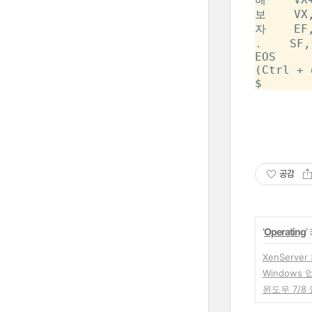
보    VX
자    EF
.
    SF,
EOS

(Ctrl + d
공감
'
Operating
XenServ
Windows 
윈도우 7/